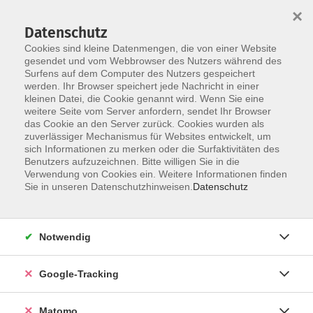
×
Datenschutz
Cookies sind kleine Datenmengen, die von einer Website
gesendet und vom Webbrowser des Nutzers während des
Surfens auf dem Computer des Nutzers gespeichert
Skip to main content
werden. Ihr Browser speichert jede Nachricht in einer
kleinen Datei, die Cookie genannt wird. Wenn Sie eine
weitere Seite vom Server anfordern, sendet Ihr Browser
Der Kurs konnte nicht gefunden werden.
das Cookie an den Server zurück. Cookies wurden als
zuverlässiger Mechanismus für Websites entwickelt, um
sich Informationen zu merken oder die Surfaktivitäten des
Benutzers aufzuzeichnen. Bitte willigen Sie in die
Verwendung von Cookies ein. Weitere Informationen finden
Impressum
Sie in unseren Datenschutzhinweisen.
Datenschutz
Barrierefreiheit
Datenschutzerklärung
Notwendig
AGB
Haftungsausschluss
Google-Tracking
Leichte Sprache
Widerruf
Matomo