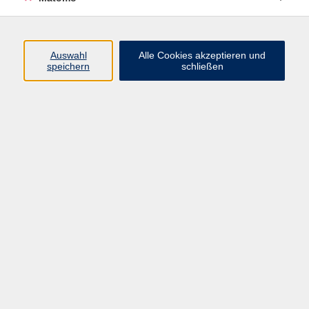
Öffnungszeiten
Auswahl
Alle Cookies akzeptieren und
speichern
schließen
Montag bis Freitag
9 - 12 Uhr
Donnerstag
15 - 17 Uhr
und nach Vereinbarung
Inhalte
Start
Programm
Themen/Reihen