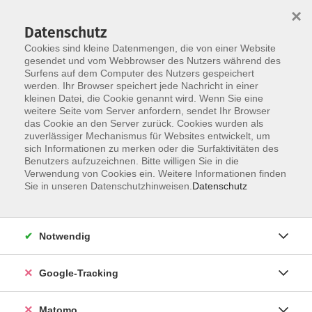
×
Datenschutz
Cookies sind kleine Datenmengen, die von einer Website
gesendet und vom Webbrowser des Nutzers während des
Surfens auf dem Computer des Nutzers gespeichert
Skip to main content
werden. Ihr Browser speichert jede Nachricht in einer
kleinen Datei, die Cookie genannt wird. Wenn Sie eine
weitere Seite vom Server anfordern, sendet Ihr Browser
Der Kurs konnte nicht gefunden werden.
das Cookie an den Server zurück. Cookies wurden als
zuverlässiger Mechanismus für Websites entwickelt, um
sich Informationen zu merken oder die Surfaktivitäten des
Benutzers aufzuzeichnen. Bitte willigen Sie in die
Verwendung von Cookies ein. Weitere Informationen finden
Impressum
Sie in unseren Datenschutzhinweisen.
Datenschutz
Barrierefreiheit
Datenschutzerklärung
Notwendig
AGB
Haftungsausschluss
Google-Tracking
Leichte Sprache
Widerruf
Matomo