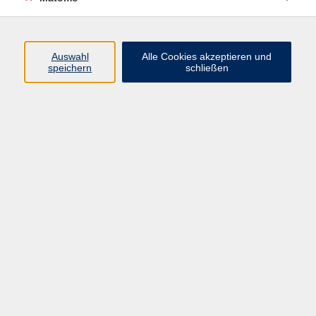
Öffnungszeiten
Auswahl
Alle Cookies akzeptieren und
speichern
schließen
Montag bis Freitag
9 - 12 Uhr
Donnerstag
15 - 17 Uhr
und nach Vereinbarung
Inhalte
Start
Programm
Themen/Reihen