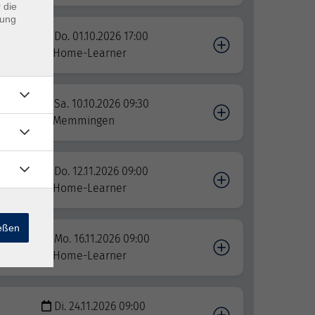
 die
dung
r
Do. 01.10.2026 17:00
Home-Learner
Sa. 10.10.2026 09:30
Memmingen
 -
Do. 12.11.2026 09:00
Home-Learner
ießen
-
Mo. 16.11.2026 09:00
Home-Learner
Di. 24.11.2026 09:00