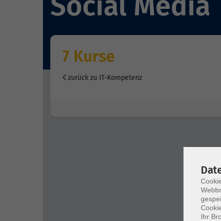
Social Media
7 Kurse
zurück zu IT-Kompetenz
Dat
Cookie
Webbr
gespei
Cookie
Ihr Br