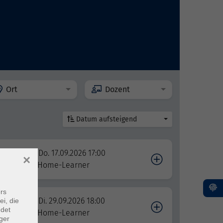
Ort
Dozent
Datum aufsteigend
Do. 17.09.2026 17:00
×
Home-Learner
rs
Di. 29.09.2026 18:00
ei, die
ndet
Home-Learner
ger