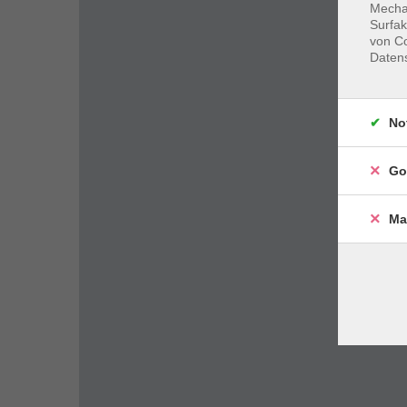
Mechan
Surfak
von Co
Daten
No
Go
Ma