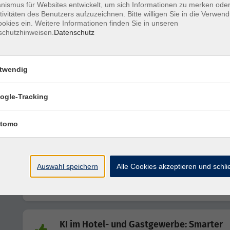
ismus für Websites entwickelt, um sich Informationen zu merken oder
tivitäten des Benutzers aufzuzeichnen. Bitte willigen Sie in die Verwen
okies ein. Weitere Informationen finden Sie in unseren
Social Media für Einsteiger/innen – siche
schutzhinweisen.
Datenschutz
starten, smart nutzen - Online-Kurs
twendig
Posten wie die Profis! – Social Media
erfolgreich nutzen mit Canva & ChatGPT
ogle-Tracking
tomo
KI im Bau: Praxiswissen für das Handwerk
Online-Kurs
Auswahl speichern
Alle Cookies akzeptieren und schl
KI im Marketing: Claude Praxisworkshop 
Online-Kurs
KI im Hotel- und Gastgewerbe: Smarter