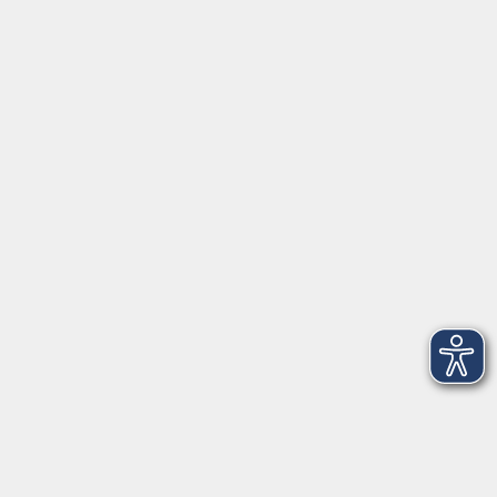
Programm
Gesellschaft
Beruf, IT & Medien
Sprachen
Gesundheit
Grundbildung
Kultur
Online-Kurse
Zielgruppenangebote
Außenstellen