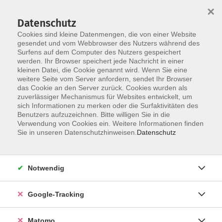
×
Datenschutz
Cookies sind kleine Datenmengen, die von einer Website
gesendet und vom Webbrowser des Nutzers während des
Surfens auf dem Computer des Nutzers gespeichert
Skip to main content
werden. Ihr Browser speichert jede Nachricht in einer
kleinen Datei, die Cookie genannt wird. Wenn Sie eine
weitere Seite vom Server anfordern, sendet Ihr Browser
Der Kurs konnte nicht gefunden werden.
das Cookie an den Server zurück. Cookies wurden als
zuverlässiger Mechanismus für Websites entwickelt, um
sich Informationen zu merken oder die Surfaktivitäten des
Benutzers aufzuzeichnen. Bitte willigen Sie in die
Verwendung von Cookies ein. Weitere Informationen finden
Impressum
Sie in unseren Datenschutzhinweisen.
Datenschutz
Barrierefreiheit
Datenschutzerklärung
Notwendig
AGB
Haftungsausschluss
Google-Tracking
Leichte Sprache
Widerruf
Matomo