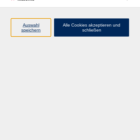
Haftungsausschluss
Leichte Sprache
Widerruf
Auswahl
Alle Cookies akzeptieren und
speichern
schließen
Öffnungszeiten
Montag bis Freitag
9 - 12 Uhr
Donnerstag
15 - 17 Uhr
und nach Vereinbarung
Inhalte