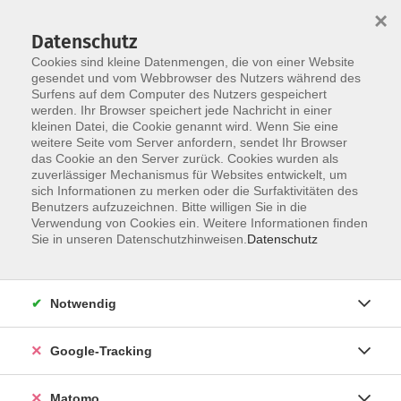
×
Datenschutz
Cookies sind kleine Datenmengen, die von einer Website
gesendet und vom Webbrowser des Nutzers während des
Surfens auf dem Computer des Nutzers gespeichert
Skip to main content
You are here:
werden. Ihr Browser speichert jede Nachricht in einer
Über uns
Dozenten
kleinen Datei, die Cookie genannt wird. Wenn Sie eine
weitere Seite vom Server anfordern, sendet Ihr Browser
das Cookie an den Server zurück. Cookies wurden als
zuverlässiger Mechanismus für Websites entwickelt, um
Der Dozent konnte leider nicht gefunden
sich Informationen zu merken oder die Surfaktivitäten des
Benutzers aufzuzeichnen. Bitte willigen Sie in die
werden
Verwendung von Cookies ein. Weitere Informationen finden
Sie in unseren Datenschutzhinweisen.
Datenschutz
Impressum
Notwendig
Barrierefreiheit
Google-Tracking
Datenschutzerklärung
AGB
Matomo