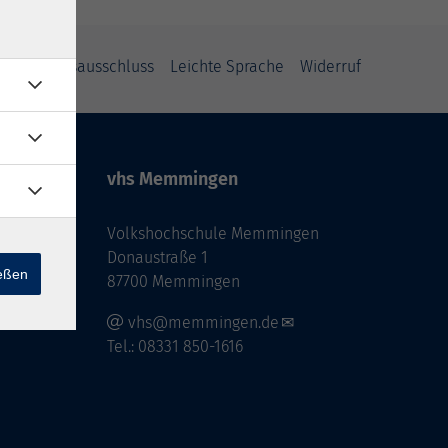
Haftungsausschluss
Leichte Sprache
Widerruf
vhs Memmingen
Volkshochschule Memmingen
Donaustraße 1
ießen
87700 Memmingen
vhs@memmingen.de
Tel.: 08331 850-1616