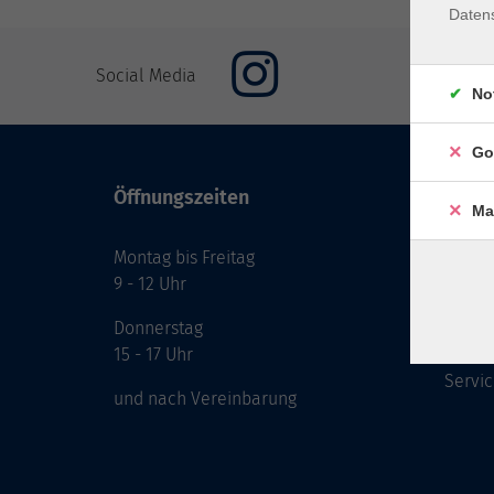
Daten
Social Media
No
Go
Öffnungszeiten
Inhal
Ma
Montag bis Freitag
Start
9 - 12 Uhr
Prog
Theme
Donnerstag
Berat
15 - 17 Uhr
Servic
und nach Vereinbarung