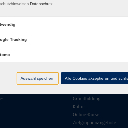
schutzhinweisen.
Datenschutz
Impressum
Barrierefreiheit
Datenschutzerklärung
AGB
twendig
ogle-Tracking
te
Programm
tomo
Gesellschaft
ramm
Beruf, IT & Medien
Auswahl speichern
Alle Cookies akzeptieren und schl
n/Reihen
Sprachen
ung
Gesundheit
es
Grundbildung
Kultur
Online-Kurse
Zielgruppenangebote