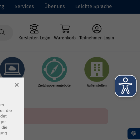
ng
Services
Über uns
Leichte Sprache
Kursleiter-Login
Warenkorb
Teilnehmer-Login
×
Online-Kurse
Zielgruppenangebote
Außenstellen
rs
ei, die
ndet
ger
 die
dung