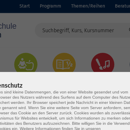
Start
Programm
Themen/Reihen
Beratu
Gesundheit
Grundbildung
Kultur
enschutz
s sind kleine Datenmengen, die von einer Website gesendet und vom
owser des Nutzers während des Surfens auf dem Computer des Nutze
chert werden. Ihr Browser speichert jede Nachricht in einer kleinen Dat
 genannt wird. Wenn Sie eine weitere Seite vom Server anfordern, se
owser das Cookie an den Server zurück. Cookies wurden als zuverlässi
ismus für Websites entwickelt, um sich Informationen zu merken oder
tivitäten des Benutzers aufzuzeichnen. Bitte willigen Sie in die Verwen
okies ein. Weitere Informationen finden Sie in unseren