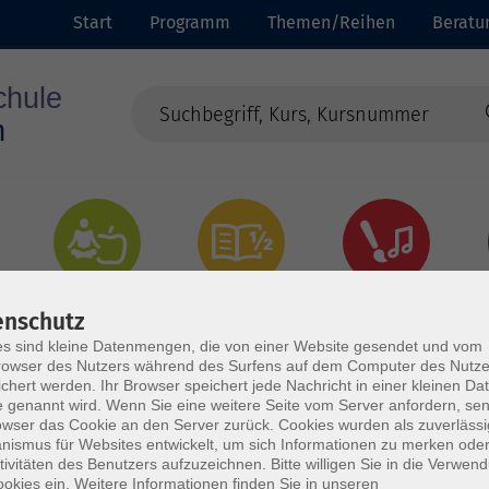
Start
Programm
Themen/Reihen
Beratu
Gesundheit
Grundbildung
Kultur
enschutz
s sind kleine Datenmengen, die von einer Website gesendet und vom
owser des Nutzers während des Surfens auf dem Computer des Nutze
chert werden. Ihr Browser speichert jede Nachricht in einer kleinen Dat
 genannt wird. Wenn Sie eine weitere Seite vom Server anfordern, se
owser das Cookie an den Server zurück. Cookies wurden als zuverlässi
ismus für Websites entwickelt, um sich Informationen zu merken oder
tivitäten des Benutzers aufzuzeichnen. Bitte willigen Sie in die Verwen
okies ein. Weitere Informationen finden Sie in unseren