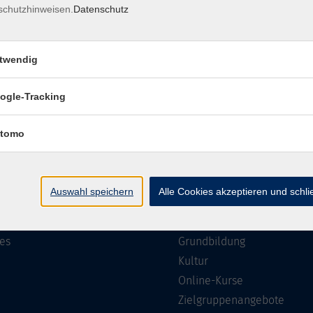
schutzhinweisen.
Datenschutz
Impressum
Barrierefreiheit
Datenschutzerklärung
AGB
twendig
ogle-Tracking
te
Programm
tomo
Gesellschaft
ramm
Beruf, IT & Medien
Auswahl speichern
Alle Cookies akzeptieren und schl
n/Reihen
Sprachen
ung
Gesundheit
es
Grundbildung
Kultur
Online-Kurse
Zielgruppenangebote