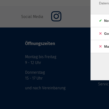
Daten
Social Media
No
Go
Öffnungszeiten
Inhal
Ma
Montag bis Freitag
Start
9 - 12 Uhr
Prog
Theme
Donnerstag
Berat
15 - 17 Uhr
Servic
und nach Vereinbarung