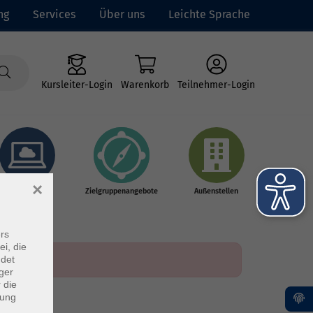
ng
Services
Über uns
Leichte Sprache
Kursleiter-Login
Warenkorb
Teilnehmer-Login
×
Online-Kurse
Zielgruppenangebote
Außenstellen
rs
ei, die
ndet
ger
 die
dung