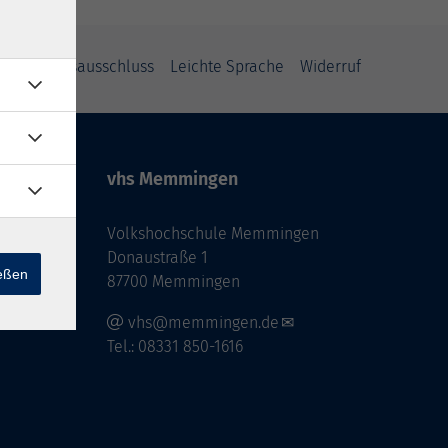
Haftungsausschluss
Leichte Sprache
Widerruf
vhs Memmingen
Volkshochschule Memmingen
Donaustraße 1
ießen
87700 Memmingen
vhs@memmingen.de
Tel.: 08331 850-1616