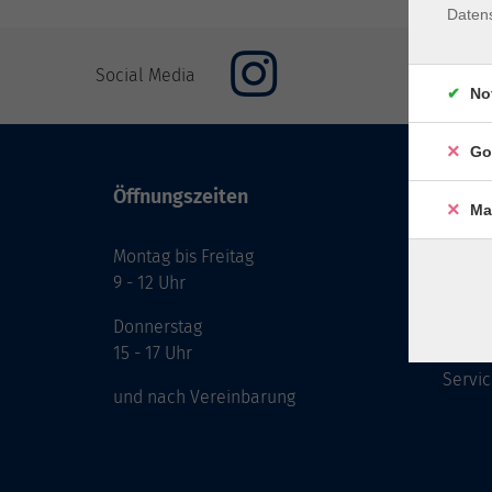
Daten
Social Media
No
Go
Öffnungszeiten
Inhal
Ma
Montag bis Freitag
Start
9 - 12 Uhr
Prog
Theme
Donnerstag
Berat
15 - 17 Uhr
Servic
und nach Vereinbarung