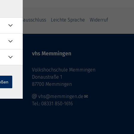
Haftungsausschluss
Leichte Sprache
Widerruf
vhs Memmingen
Volkshochschule Memmingen
Donaustraße 1
ießen
87700 Memmingen
vhs@memmingen.de
Tel.: 08331 850-1616