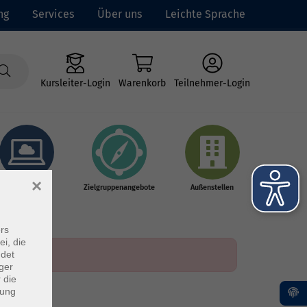
ng
Services
Über uns
Leichte Sprache
Kursleiter-Login
Warenkorb
Teilnehmer-Login
×
Online-Kurse
Zielgruppenangebote
Außenstellen
rs
ei, die
ndet
ger
 die
dung