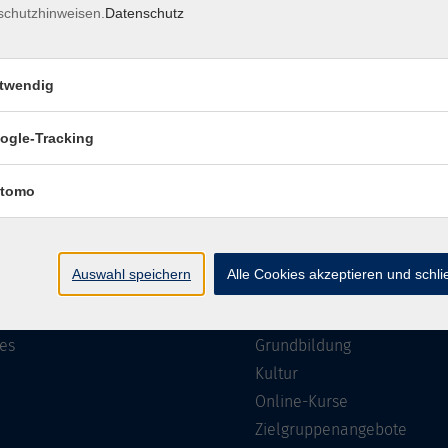
schutzhinweisen.
Datenschutz
Impressum
Barrierefreiheit
Datenschutzerklärung
AGB
twendig
ogle-Tracking
te
Programm
tomo
Gesellschaft
ramm
Beruf, IT & Medien
Auswahl speichern
Alle Cookies akzeptieren und schl
n/Reihen
Sprachen
ung
Gesundheit
es
Grundbildung
Kultur
Online-Kurse
Zielgruppenangebote