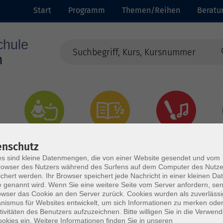
Start
Programm
Themen/Reihen
Beratu
Gesundheit
Grundbildung
Kultur
enschutz
s sind kleine Datenmengen, die von einer Website gesendet und vom
owser des Nutzers während des Surfens auf dem Computer des Nutze
chert werden. Ihr Browser speichert jede Nachricht in einer kleinen Dat
 genannt wird. Wenn Sie eine weitere Seite vom Server anfordern, se
owser das Cookie an den Server zurück. Cookies wurden als zuverlässi
ismus für Websites entwickelt, um sich Informationen zu merken oder
tivitäten des Benutzers aufzuzeichnen. Bitte willigen Sie in die Verwen
okies ein. Weitere Informationen finden Sie in unseren