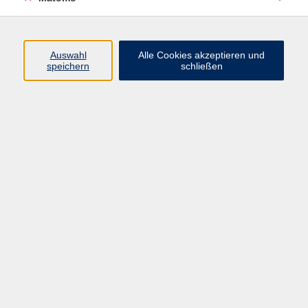
Öffnungszeiten
Auswahl
Alle Cookies akzeptieren und
speichern
schließen
Montag bis Freitag
9 - 12 Uhr
Donnerstag
15 - 17 Uhr
und nach Vereinbarung
Inhalte
Start
Programm
Themen/Reihen