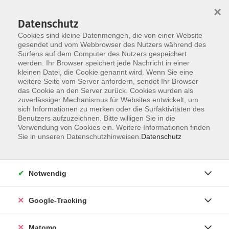
×
Datenschutz
Cookies sind kleine Datenmengen, die von einer Website
gesendet und vom Webbrowser des Nutzers während des
Surfens auf dem Computer des Nutzers gespeichert
Skip to main content
werden. Ihr Browser speichert jede Nachricht in einer
kleinen Datei, die Cookie genannt wird. Wenn Sie eine
weitere Seite vom Server anfordern, sendet Ihr Browser
Der Kurs konnte nicht gefunden werden.
das Cookie an den Server zurück. Cookies wurden als
zuverlässiger Mechanismus für Websites entwickelt, um
sich Informationen zu merken oder die Surfaktivitäten des
Benutzers aufzuzeichnen. Bitte willigen Sie in die
Verwendung von Cookies ein. Weitere Informationen finden
Impressum
Sie in unseren Datenschutzhinweisen.
Datenschutz
Barrierefreiheit
Datenschutzerklärung
Notwendig
AGB
Haftungsausschluss
Google-Tracking
Leichte Sprache
Widerruf
Matomo