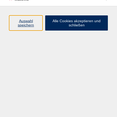
Öffnungszeiten
Auswahl
Alle Cookies akzeptieren und
speichern
schließen
Montag bis Freitag
9 - 12 Uhr
Donnerstag
15 - 17 Uhr
und nach Vereinbarung
Inhalte
Start
Programm
Themen/Reihen