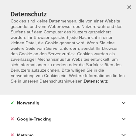
×
Datenschutz
Cookies sind kleine Datenmengen, die von einer Website
gesendet und vom Webbrowser des Nutzers während des
Surfens auf dem Computer des Nutzers gespeichert
Skip to main content
werden. Ihr Browser speichert jede Nachricht in einer
kleinen Datei, die Cookie genannt wird. Wenn Sie eine
weitere Seite vom Server anfordern, sendet Ihr Browser
Der Kurs konnte nicht gefunden werden.
das Cookie an den Server zurück. Cookies wurden als
zuverlässiger Mechanismus für Websites entwickelt, um
sich Informationen zu merken oder die Surfaktivitäten des
Benutzers aufzuzeichnen. Bitte willigen Sie in die
Verwendung von Cookies ein. Weitere Informationen finden
Impressum
Sie in unseren Datenschutzhinweisen.
Datenschutz
Barrierefreiheit
Datenschutzerklärung
Notwendig
AGB
Haftungsausschluss
Google-Tracking
Leichte Sprache
Widerruf
Matomo