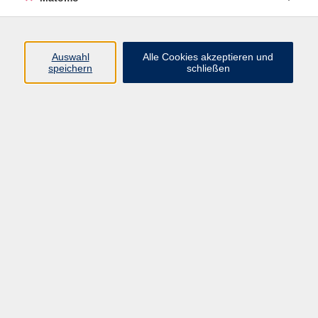
Öffnungszeiten
Auswahl
Alle Cookies akzeptieren und
speichern
schließen
Montag bis Freitag
9 - 12 Uhr
Donnerstag
15 - 17 Uhr
und nach Vereinbarung
Inhalte
Start
Programm
Themen/Reihen