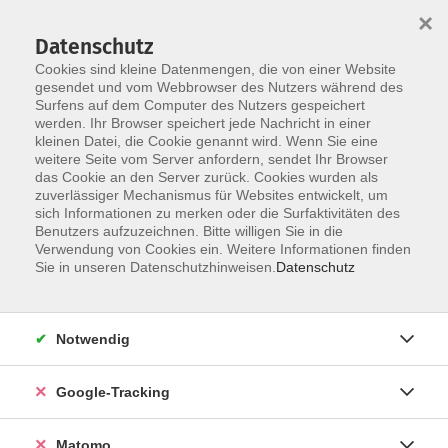
×
Datenschutz
Cookies sind kleine Datenmengen, die von einer Website
gesendet und vom Webbrowser des Nutzers während des
Surfens auf dem Computer des Nutzers gespeichert
Skip to main content
werden. Ihr Browser speichert jede Nachricht in einer
kleinen Datei, die Cookie genannt wird. Wenn Sie eine
weitere Seite vom Server anfordern, sendet Ihr Browser
Der Kurs konnte nicht gefunden werden.
das Cookie an den Server zurück. Cookies wurden als
zuverlässiger Mechanismus für Websites entwickelt, um
sich Informationen zu merken oder die Surfaktivitäten des
Benutzers aufzuzeichnen. Bitte willigen Sie in die
Verwendung von Cookies ein. Weitere Informationen finden
Impressum
Sie in unseren Datenschutzhinweisen.
Datenschutz
Barrierefreiheit
Datenschutzerklärung
Notwendig
AGB
Haftungsausschluss
Google-Tracking
Leichte Sprache
Widerruf
Matomo