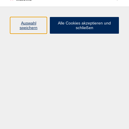
Öffnungszeiten
Auswahl
Alle Cookies akzeptieren und
speichern
schließen
Montag bis Freitag
9 - 12 Uhr
Donnerstag
15 - 17 Uhr
und nach Vereinbarung
Inhalte
Start
Programm
Themen/Reihen