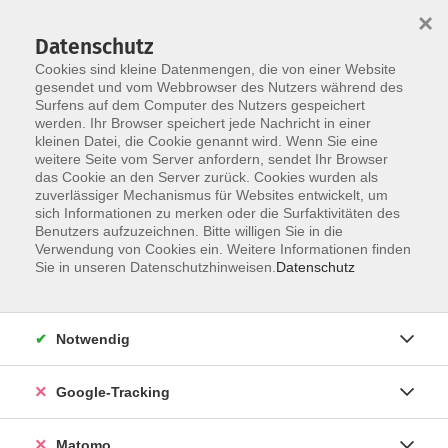
×
Datenschutz
Cookies sind kleine Datenmengen, die von einer Website
gesendet und vom Webbrowser des Nutzers während des
Surfens auf dem Computer des Nutzers gespeichert
Skip to main content
werden. Ihr Browser speichert jede Nachricht in einer
kleinen Datei, die Cookie genannt wird. Wenn Sie eine
weitere Seite vom Server anfordern, sendet Ihr Browser
Der Kurs konnte nicht gefunden werden.
das Cookie an den Server zurück. Cookies wurden als
zuverlässiger Mechanismus für Websites entwickelt, um
sich Informationen zu merken oder die Surfaktivitäten des
Benutzers aufzuzeichnen. Bitte willigen Sie in die
Verwendung von Cookies ein. Weitere Informationen finden
Impressum
Sie in unseren Datenschutzhinweisen.
Datenschutz
Barrierefreiheit
Datenschutzerklärung
Notwendig
AGB
Haftungsausschluss
Google-Tracking
Leichte Sprache
Widerruf
Matomo