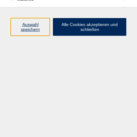
Öffnungszeiten
Auswahl
Alle Cookies akzeptieren und
speichern
schließen
Montag bis Freitag
9 - 12 Uhr
Donnerstag
15 - 17 Uhr
und nach Vereinbarung
Inhalte
Start
Programm
Themen/Reihen