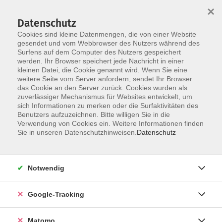
×
Datenschutz
Cookies sind kleine Datenmengen, die von einer Website
gesendet und vom Webbrowser des Nutzers während des
Surfens auf dem Computer des Nutzers gespeichert
Skip to main content
werden. Ihr Browser speichert jede Nachricht in einer
kleinen Datei, die Cookie genannt wird. Wenn Sie eine
weitere Seite vom Server anfordern, sendet Ihr Browser
Der Kurs konnte nicht gefunden werden.
das Cookie an den Server zurück. Cookies wurden als
zuverlässiger Mechanismus für Websites entwickelt, um
sich Informationen zu merken oder die Surfaktivitäten des
Benutzers aufzuzeichnen. Bitte willigen Sie in die
Verwendung von Cookies ein. Weitere Informationen finden
Impressum
Sie in unseren Datenschutzhinweisen.
Datenschutz
Barrierefreiheit
Datenschutzerklärung
Notwendig
AGB
Haftungsausschluss
Google-Tracking
Leichte Sprache
Widerruf
Matomo