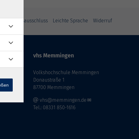
Haftungsausschluss
Leichte Sprache
Widerruf
vhs Memmingen
Volkshochschule Memmingen
Donaustraße 1
ießen
87700 Memmingen
vhs@memmingen.de
Tel.: 08331 850-1616