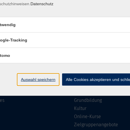
schutzhinweisen.
Datenschutz
Impressum
Barrierefreiheit
Datenschutzerklärung
AGB
twendig
ogle-Tracking
te
Programm
tomo
Gesellschaft
ramm
Beruf, IT & Medien
Auswahl speichern
Alle Cookies akzeptieren und schl
n/Reihen
Sprachen
ung
Gesundheit
es
Grundbildung
Kultur
Online-Kurse
Zielgruppenangebote