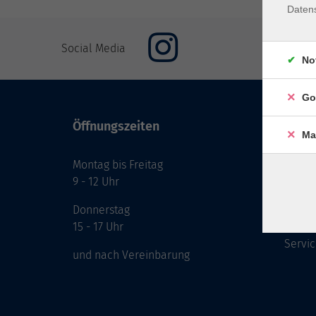
Daten
Social Media
No
Go
Öffnungszeiten
Inhal
Ma
Montag bis Freitag
Start
9 - 12 Uhr
Prog
Theme
Donnerstag
Berat
15 - 17 Uhr
Servic
und nach Vereinbarung