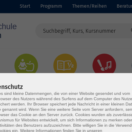
Start
Programm
Themen/Reihen
Beratu
Gesundheit
Grundbildung
Kultur
enschutz
s sind kleine Datenmengen, die von einer Website gesendet und vom
owser des Nutzers während des Surfens auf dem Computer des Nutze
chert werden. Ihr Browser speichert jede Nachricht in einer kleinen Dat
 genannt wird. Wenn Sie eine weitere Seite vom Server anfordern, se
owser das Cookie an den Server zurück. Cookies wurden als zuverlässi
ismus für Websites entwickelt, um sich Informationen zu merken oder
tivitäten des Benutzers aufzuzeichnen. Bitte willigen Sie in die Verwen
okies ein. Weitere Informationen finden Sie in unseren