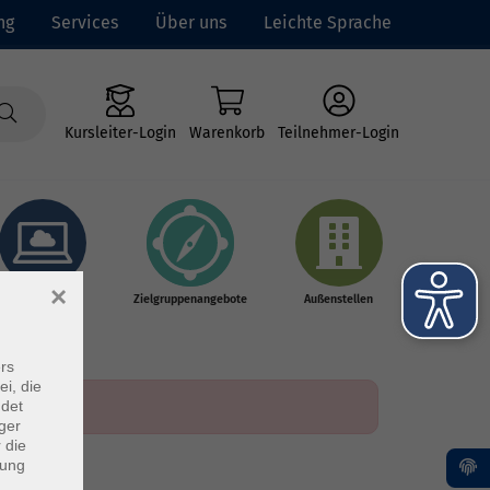
ng
Services
Über uns
Leichte Sprache
Kursleiter-Login
Warenkorb
Teilnehmer-Login
×
Online-Kurse
Zielgruppenangebote
Außenstellen
rs
ei, die
ndet
ger
 die
dung