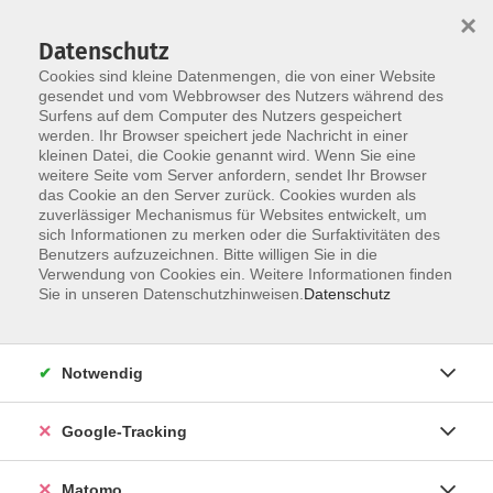
×
Datenschutz
Cookies sind kleine Datenmengen, die von einer Website
gesendet und vom Webbrowser des Nutzers während des
Surfens auf dem Computer des Nutzers gespeichert
Skip to main content
werden. Ihr Browser speichert jede Nachricht in einer
kleinen Datei, die Cookie genannt wird. Wenn Sie eine
weitere Seite vom Server anfordern, sendet Ihr Browser
Der Kurs konnte nicht gefunden werden.
das Cookie an den Server zurück. Cookies wurden als
zuverlässiger Mechanismus für Websites entwickelt, um
sich Informationen zu merken oder die Surfaktivitäten des
Benutzers aufzuzeichnen. Bitte willigen Sie in die
Verwendung von Cookies ein. Weitere Informationen finden
Impressum
Sie in unseren Datenschutzhinweisen.
Datenschutz
Barrierefreiheit
Datenschutzerklärung
Notwendig
AGB
Haftungsausschluss
Google-Tracking
Leichte Sprache
Widerruf
Matomo