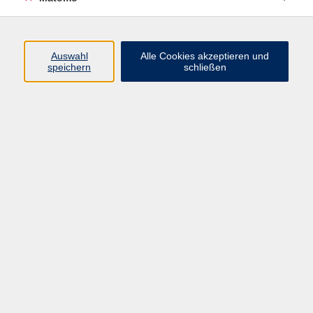
Öffnungszeiten
Auswahl
Alle Cookies akzeptieren und
speichern
schließen
Montag bis Freitag
9 - 12 Uhr
Donnerstag
15 - 17 Uhr
und nach Vereinbarung
Inhalte
Start
Programm
Themen/Reihen