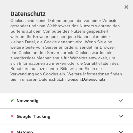
×
Datenschutz
Cookies sind kleine Datenmengen, die von einer Website
gesendet und vom Webbrowser des Nutzers während des
Surfens auf dem Computer des Nutzers gespeichert
Skip to main content
werden. Ihr Browser speichert jede Nachricht in einer
kleinen Datei, die Cookie genannt wird. Wenn Sie eine
weitere Seite vom Server anfordern, sendet Ihr Browser
Der Kurs konnte nicht gefunden werden.
das Cookie an den Server zurück. Cookies wurden als
zuverlässiger Mechanismus für Websites entwickelt, um
sich Informationen zu merken oder die Surfaktivitäten des
Benutzers aufzuzeichnen. Bitte willigen Sie in die
Verwendung von Cookies ein. Weitere Informationen finden
Impressum
Sie in unseren Datenschutzhinweisen.
Datenschutz
Barrierefreiheit
Datenschutzerklärung
Notwendig
AGB
Haftungsausschluss
Google-Tracking
Leichte Sprache
Widerruf
Matomo