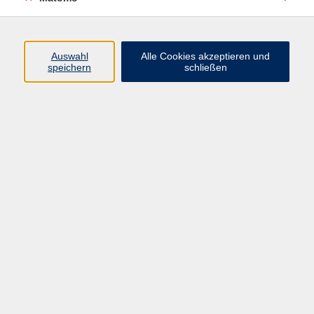
Öffnungszeiten
Auswahl
Alle Cookies akzeptieren und
speichern
schließen
Montag bis Freitag
9 - 12 Uhr
Donnerstag
15 - 17 Uhr
und nach Vereinbarung
Inhalte
Start
Programm
Themen/Reihen