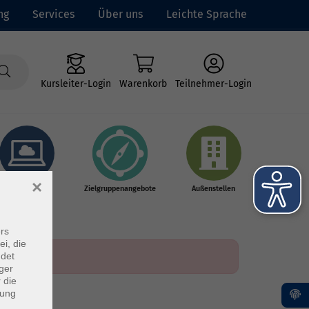
ng
Services
Über uns
Leichte Sprache
Kursleiter-Login
Warenkorb
Teilnehmer-Login
×
Online-Kurse
Zielgruppenangebote
Außenstellen
rs
ei, die
ndet
ger
 die
dung