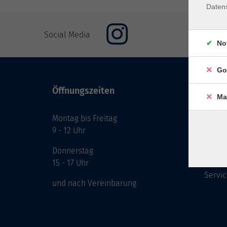
Daten
Social Media
No
Go
Öffnungszeiten
Inhal
Ma
Montag bis Freitag
Start
9 - 12 Uhr
Prog
Theme
Donnerstag
Berat
15 - 17 Uhr
Servic
und nach Vereinbarung