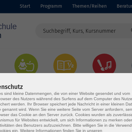
Start
Programm
Themen/Reihen
Beratu
Gesundheit
Grundbildung
Kultur
enschutz
s sind kleine Datenmengen, die von einer Website gesendet und vom
owser des Nutzers während des Surfens auf dem Computer des Nutze
chert werden. Ihr Browser speichert jede Nachricht in einer kleinen Dat
 genannt wird. Wenn Sie eine weitere Seite vom Server anfordern, se
owser das Cookie an den Server zurück. Cookies wurden als zuverlässi
ismus für Websites entwickelt, um sich Informationen zu merken oder
tivitäten des Benutzers aufzuzeichnen. Bitte willigen Sie in die Verwen
okies ein. Weitere Informationen finden Sie in unseren