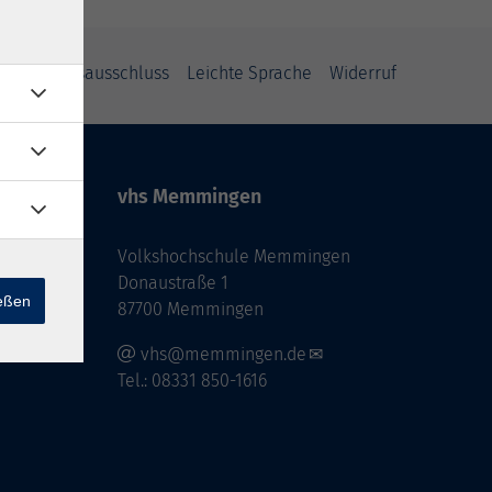
Haftungsausschluss
Leichte Sprache
Widerruf
vhs Memmingen
Volkshochschule Memmingen
Donaustraße 1
ießen
87700 Memmingen
vhs@memmingen.de
Tel.: 08331 850-1616