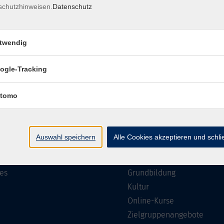
schutzhinweisen.
Datenschutz
Impressum
Barrierefreiheit
Datenschutzerklärung
AGB
twendig
ogle-Tracking
te
Programm
tomo
Gesellschaft
ramm
Beruf, IT & Medien
Auswahl speichern
Alle Cookies akzeptieren und schl
n/Reihen
Sprachen
ung
Gesundheit
es
Grundbildung
Kultur
Online-Kurse
Zielgruppenangebote