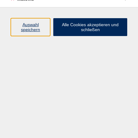
Öffnungszeiten
Auswahl
Alle Cookies akzeptieren und
speichern
schließen
Montag bis Freitag
9 - 12 Uhr
Donnerstag
15 - 17 Uhr
und nach Vereinbarung
Inhalte
Start
Programm
Themen/Reihen