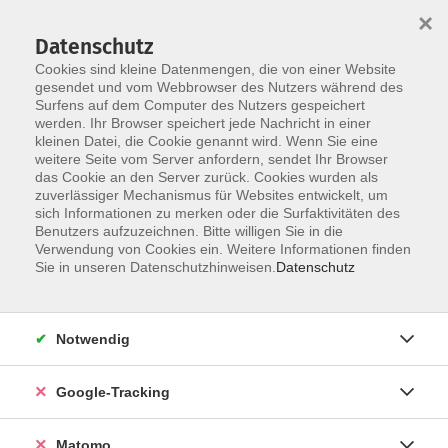
×
Datenschutz
Cookies sind kleine Datenmengen, die von einer Website
gesendet und vom Webbrowser des Nutzers während des
Surfens auf dem Computer des Nutzers gespeichert
Skip to main content
werden. Ihr Browser speichert jede Nachricht in einer
kleinen Datei, die Cookie genannt wird. Wenn Sie eine
weitere Seite vom Server anfordern, sendet Ihr Browser
Der Kurs konnte nicht gefunden werden.
das Cookie an den Server zurück. Cookies wurden als
zuverlässiger Mechanismus für Websites entwickelt, um
sich Informationen zu merken oder die Surfaktivitäten des
Benutzers aufzuzeichnen. Bitte willigen Sie in die
Verwendung von Cookies ein. Weitere Informationen finden
Impressum
Sie in unseren Datenschutzhinweisen.
Datenschutz
Barrierefreiheit
Datenschutzerklärung
Notwendig
AGB
Haftungsausschluss
Google-Tracking
Leichte Sprache
Widerruf
Matomo