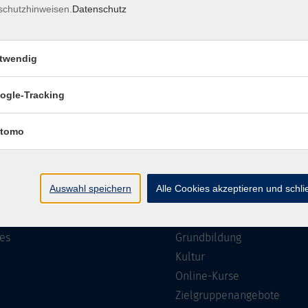
schutzhinweisen.
Datenschutz
Impressum
Barrierefreiheit
Datenschutzerklärung
AGB
twendig
ogle-Tracking
te
Programm
tomo
Gesellschaft
ramm
Beruf, IT & Medien
Auswahl speichern
Alle Cookies akzeptieren und schl
n/Reihen
Sprachen
ung
Gesundheit
es
Grundbildung
Kultur
Online-Kurse
Zielgruppenangebote