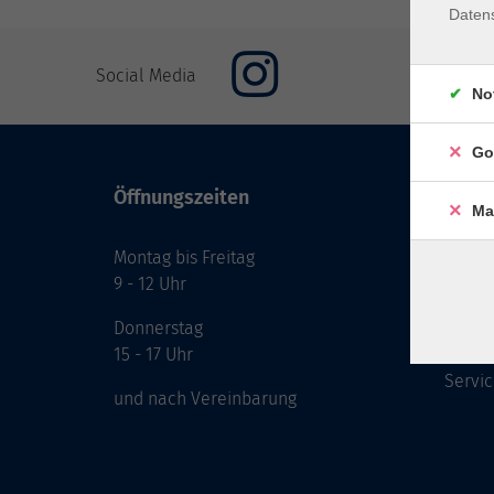
Daten
Social Media
No
Go
Öffnungszeiten
Inhal
Ma
Montag bis Freitag
Start
9 - 12 Uhr
Prog
Theme
Donnerstag
Berat
15 - 17 Uhr
Servic
und nach Vereinbarung