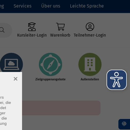
ng
Services
Über uns
Leichte Sprache
Kursleiter-Login
Warenkorb
Teilnehmer-Login
×
Online-Kurse
Zielgruppenangebote
Außenstellen
rs
ei, die
ndet
ger
 die
dung