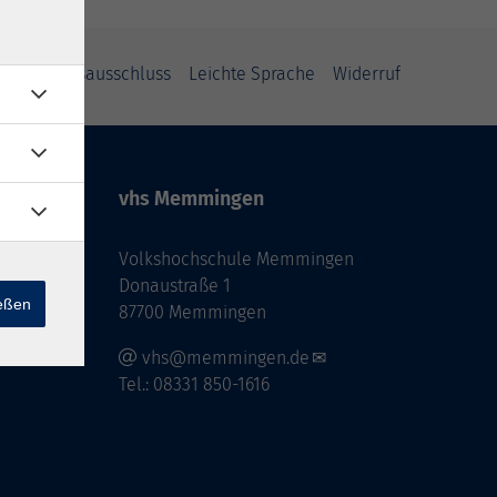
Haftungsausschluss
Leichte Sprache
Widerruf
vhs Memmingen
Volkshochschule Memmingen
Donaustraße 1
ießen
87700 Memmingen
vhs@memmingen.de
Tel.: 08331 850-1616