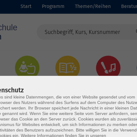
Start
Programm
Themen/Reihen
Beratu
Gesundheit
Grundbildung
Kultur
enschutz
s sind kleine Datenmengen, die von einer Website gesendet und vom
owser des Nutzers während des Surfens auf dem Computer des Nutze
chert werden. Ihr Browser speichert jede Nachricht in einer kleinen Dat
 genannt wird. Wenn Sie eine weitere Seite vom Server anfordern, se
owser das Cookie an den Server zurück. Cookies wurden als zuverlässi
ismus für Websites entwickelt, um sich Informationen zu merken oder
tivitäten des Benutzers aufzuzeichnen. Bitte willigen Sie in die Verwen
okies ein. Weitere Informationen finden Sie in unseren