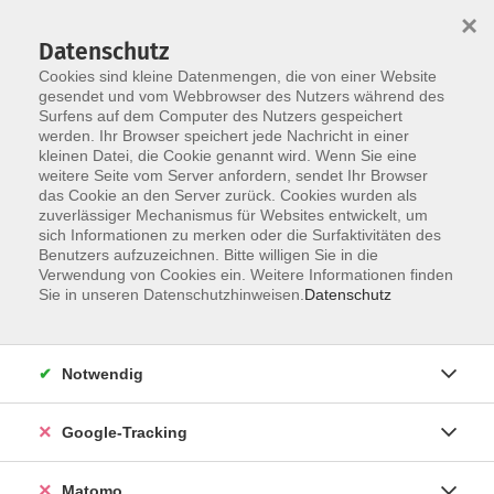
×
Datenschutz
Cookies sind kleine Datenmengen, die von einer Website
gesendet und vom Webbrowser des Nutzers während des
Surfens auf dem Computer des Nutzers gespeichert
Skip to main content
werden. Ihr Browser speichert jede Nachricht in einer
kleinen Datei, die Cookie genannt wird. Wenn Sie eine
weitere Seite vom Server anfordern, sendet Ihr Browser
Der Kurs konnte nicht gefunden werden.
das Cookie an den Server zurück. Cookies wurden als
zuverlässiger Mechanismus für Websites entwickelt, um
sich Informationen zu merken oder die Surfaktivitäten des
Benutzers aufzuzeichnen. Bitte willigen Sie in die
Verwendung von Cookies ein. Weitere Informationen finden
Impressum
Sie in unseren Datenschutzhinweisen.
Datenschutz
Barrierefreiheit
Datenschutzerklärung
Notwendig
AGB
Haftungsausschluss
Google-Tracking
Leichte Sprache
Widerruf
Matomo