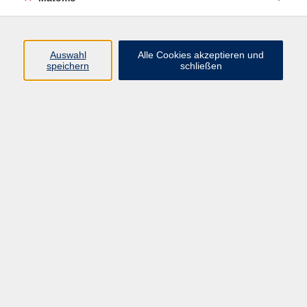
Öffnungszeiten
Auswahl
Alle Cookies akzeptieren und
speichern
schließen
Montag bis Freitag
9 - 12 Uhr
Donnerstag
15 - 17 Uhr
und nach Vereinbarung
Inhalte
Start
Programm
Themen/Reihen