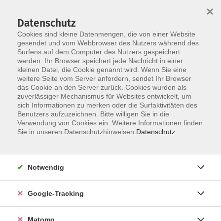
×
Datenschutz
Cookies sind kleine Datenmengen, die von einer Website
gesendet und vom Webbrowser des Nutzers während des
Surfens auf dem Computer des Nutzers gespeichert
Skip to main content
werden. Ihr Browser speichert jede Nachricht in einer
kleinen Datei, die Cookie genannt wird. Wenn Sie eine
weitere Seite vom Server anfordern, sendet Ihr Browser
Der Kurs konnte nicht gefunden werden.
das Cookie an den Server zurück. Cookies wurden als
zuverlässiger Mechanismus für Websites entwickelt, um
sich Informationen zu merken oder die Surfaktivitäten des
Benutzers aufzuzeichnen. Bitte willigen Sie in die
Verwendung von Cookies ein. Weitere Informationen finden
Impressum
Sie in unseren Datenschutzhinweisen.
Datenschutz
Barrierefreiheit
Datenschutzerklärung
Notwendig
AGB
Haftungsausschluss
Google-Tracking
Leichte Sprache
Widerruf
Matomo