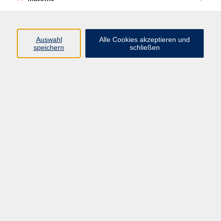
Öffnungszeiten
Auswahl
Alle Cookies akzeptieren und
speichern
schließen
Montag bis Freitag
9 - 12 Uhr
Donnerstag
15 - 17 Uhr
und nach Vereinbarung
Inhalte
Start
Programm
Themen/Reihen