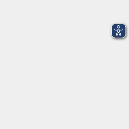
Themen/Reihen
Beratung
Services
Programm
Gesellschaft
Beruf, IT & Medien
Sprachen
Gesundheit
Grundbildung
Kultur
Online-Kurse
Zielgruppenangebote
Außenstellen