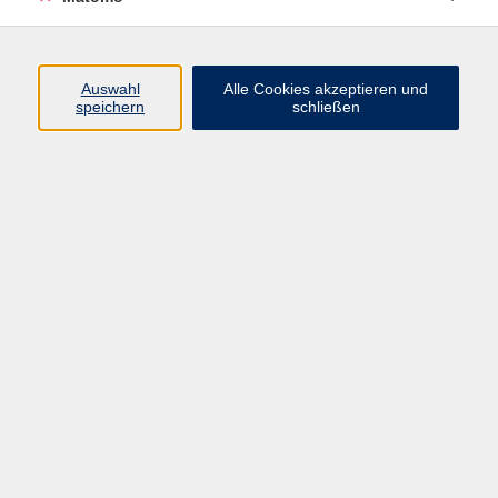
Auswahl
Alle Cookies akzeptieren und
speichern
schließen
© Catarina Belova/shutterstock.com;
Französisch A2+ - Le petit Tour de France - C'est
vraiment génial! - Online-Kurs