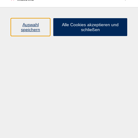
Öffnungszeiten
Auswahl
Alle Cookies akzeptieren und
speichern
schließen
Montag bis Freitag
9 - 12 Uhr
Donnerstag
15 - 17 Uhr
und nach Vereinbarung
Inhalte
Start
Programm
Themen/Reihen