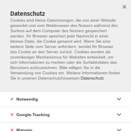
×
Datenschutz
Cookies sind kleine Datenmengen, die von einer Website
gesendet und vom Webbrowser des Nutzers während des
Surfens auf dem Computer des Nutzers gespeichert
Skip to main content
werden. Ihr Browser speichert jede Nachricht in einer
kleinen Datei, die Cookie genannt wird. Wenn Sie eine
weitere Seite vom Server anfordern, sendet Ihr Browser
Der Kurs konnte nicht gefunden werden.
das Cookie an den Server zurück. Cookies wurden als
zuverlässiger Mechanismus für Websites entwickelt, um
sich Informationen zu merken oder die Surfaktivitäten des
Benutzers aufzuzeichnen. Bitte willigen Sie in die
Verwendung von Cookies ein. Weitere Informationen finden
Impressum
Sie in unseren Datenschutzhinweisen.
Datenschutz
Barrierefreiheit
Datenschutzerklärung
Notwendig
AGB
Haftungsausschluss
Google-Tracking
Leichte Sprache
Widerruf
Matomo