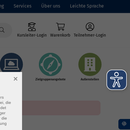
ng
Services
Über uns
Leichte Sprache
Kursleiter-Login
Warenkorb
Teilnehmer-Login
×
Online-Kurse
Zielgruppenangebote
Außenstellen
rs
ei, die
ndet
ger
 die
dung