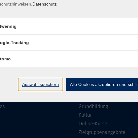
schutzhinweisen.
Datenschutz
Impressum
Barrierefreiheit
Datenschutzerklärung
AGB
twendig
ogle-Tracking
te
Programm
tomo
Gesellschaft
ramm
Beruf, IT & Medien
Auswahl speichern
Alle Cookies akzeptieren und schl
n/Reihen
Sprachen
ung
Gesundheit
es
Grundbildung
Kultur
Online-Kurse
Zielgruppenangebote