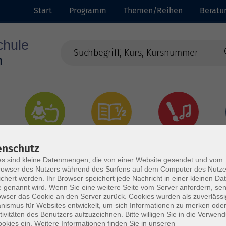
Start
Programm
Themen/Reihen
Beratu
Gesundheit
Grundbildung
Kultur
enschutz
s sind kleine Datenmengen, die von einer Website gesendet und vom
owser des Nutzers während des Surfens auf dem Computer des Nutze
chert werden. Ihr Browser speichert jede Nachricht in einer kleinen Dat
 genannt wird. Wenn Sie eine weitere Seite vom Server anfordern, se
owser das Cookie an den Server zurück. Cookies wurden als zuverlässi
ismus für Websites entwickelt, um sich Informationen zu merken oder
tivitäten des Benutzers aufzuzeichnen. Bitte willigen Sie in die Verwen
okies ein. Weitere Informationen finden Sie in unseren