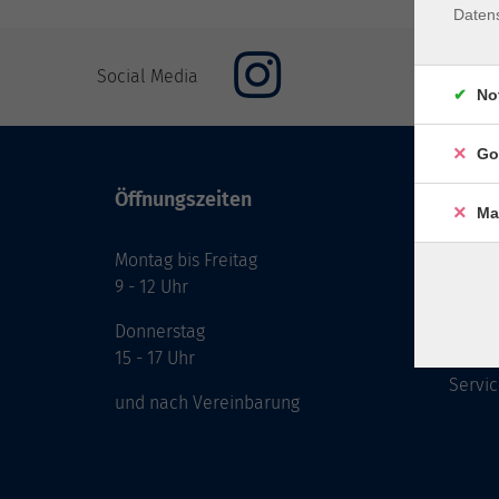
Daten
Social Media
No
Go
Öffnungszeiten
Inhal
Ma
Montag bis Freitag
Start
9 - 12 Uhr
Prog
Theme
Donnerstag
Berat
15 - 17 Uhr
Servic
und nach Vereinbarung