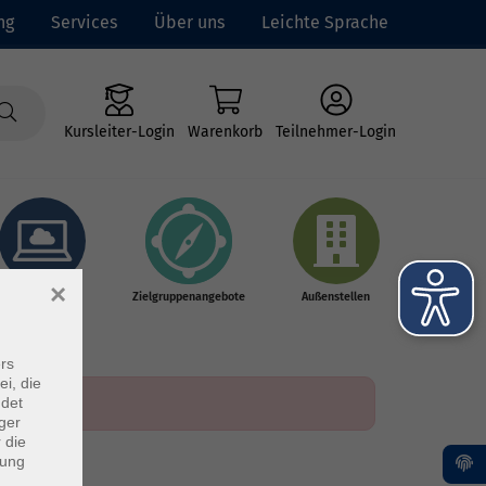
ng
Services
Über uns
Leichte Sprache
Kursleiter-Login
Warenkorb
Teilnehmer-Login
×
Online-Kurse
Zielgruppenangebote
Außenstellen
rs
ei, die
ndet
ger
 die
dung