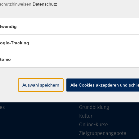
schutzhinweisen.
Datenschutz
Impressum
Barrierefreiheit
Datenschutzerklärung
AGB
twendig
ogle-Tracking
te
Programm
tomo
Gesellschaft
ramm
Beruf, IT & Medien
Auswahl speichern
Alle Cookies akzeptieren und schl
n/Reihen
Sprachen
ung
Gesundheit
es
Grundbildung
Kultur
Online-Kurse
Zielgruppenangebote