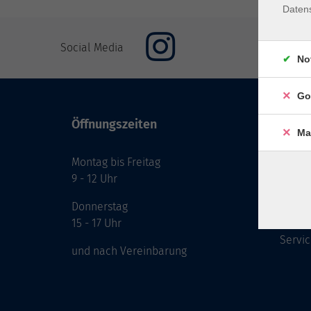
Daten
Social Media
No
Go
Öffnungszeiten
Inhal
Ma
Montag bis Freitag
Start
9 - 12 Uhr
Prog
Theme
Donnerstag
Berat
15 - 17 Uhr
Servic
und nach Vereinbarung