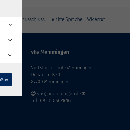
Haftungsausschluss
Leichte Sprache
Widerruf
vhs Memmingen
Volkshochschule Memmingen
Donaustraße 1
ießen
87700 Memmingen
vhs@memmingen.de
Tel.: 08331 850-1616