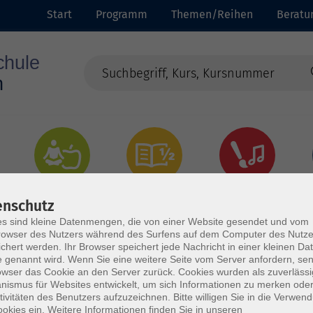
Start
Programm
Themen/Reihen
Beratu
Gesundheit
Grundbildung
Kultur
enschutz
s sind kleine Datenmengen, die von einer Website gesendet und vom
owser des Nutzers während des Surfens auf dem Computer des Nutze
chert werden. Ihr Browser speichert jede Nachricht in einer kleinen Dat
 genannt wird. Wenn Sie eine weitere Seite vom Server anfordern, se
owser das Cookie an den Server zurück. Cookies wurden als zuverlässi
ismus für Websites entwickelt, um sich Informationen zu merken oder
tivitäten des Benutzers aufzuzeichnen. Bitte willigen Sie in die Verwen
okies ein. Weitere Informationen finden Sie in unseren