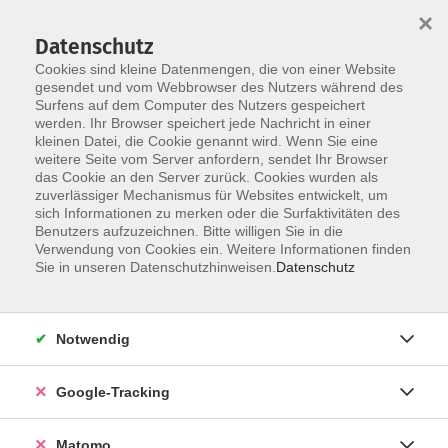
×
Datenschutz
Cookies sind kleine Datenmengen, die von einer Website
gesendet und vom Webbrowser des Nutzers während des
Surfens auf dem Computer des Nutzers gespeichert
Skip to main content
werden. Ihr Browser speichert jede Nachricht in einer
kleinen Datei, die Cookie genannt wird. Wenn Sie eine
weitere Seite vom Server anfordern, sendet Ihr Browser
Der Kurs konnte nicht gefunden werden.
das Cookie an den Server zurück. Cookies wurden als
zuverlässiger Mechanismus für Websites entwickelt, um
sich Informationen zu merken oder die Surfaktivitäten des
Benutzers aufzuzeichnen. Bitte willigen Sie in die
Verwendung von Cookies ein. Weitere Informationen finden
Impressum
Sie in unseren Datenschutzhinweisen.
Datenschutz
Barrierefreiheit
Datenschutzerklärung
Notwendig
AGB
Haftungsausschluss
Google-Tracking
Leichte Sprache
Widerruf
Matomo