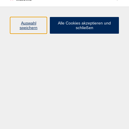
Öffnungszeiten
Auswahl
Alle Cookies akzeptieren und
speichern
schließen
Montag bis Freitag
9 - 12 Uhr
Donnerstag
15 - 17 Uhr
und nach Vereinbarung
Inhalte
Start
Programm
Themen/Reihen