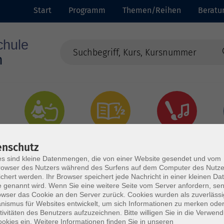
Start
Programm
Themen/Reihen
Beratu
Gesundheit
Grundbildung
Kultur
enschutz
s sind kleine Datenmengen, die von einer Website gesendet und vom
owser des Nutzers während des Surfens auf dem Computer des Nutze
chert werden. Ihr Browser speichert jede Nachricht in einer kleinen Dat
 genannt wird. Wenn Sie eine weitere Seite vom Server anfordern, se
owser das Cookie an den Server zurück. Cookies wurden als zuverlässi
ismus für Websites entwickelt, um sich Informationen zu merken oder
tivitäten des Benutzers aufzuzeichnen. Bitte willigen Sie in die Verwen
okies ein. Weitere Informationen finden Sie in unseren