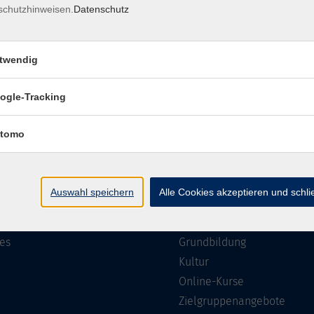
schutzhinweisen.
Datenschutz
Impressum
Barrierefreiheit
Datenschutzerklärung
AGB
twendig
ogle-Tracking
te
Programm
tomo
Gesellschaft
ramm
Beruf, IT & Medien
Auswahl speichern
Alle Cookies akzeptieren und schl
n/Reihen
Sprachen
ung
Gesundheit
es
Grundbildung
Kultur
Online-Kurse
Zielgruppenangebote