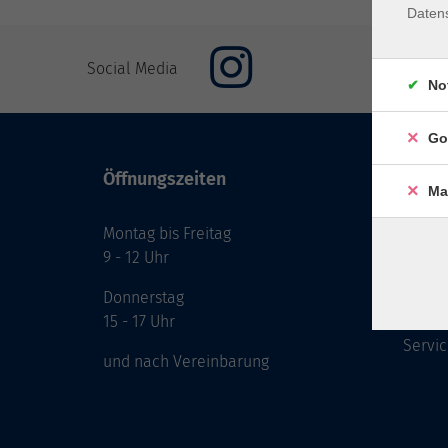
Daten
Social Media
No
Go
Öffnungszeiten
Inhal
Ma
Montag bis Freitag
Start
9 - 12 Uhr
Prog
Theme
Donnerstag
Berat
15 - 17 Uhr
Servic
und nach Vereinbarung