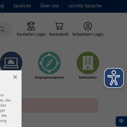
ng
Services
Über uns
Leichte Sprache
Kursleiter-Login
Warenkorb
Teilnehmer-Login
×
Online-Kurse
Zielgruppenangebote
Außenstellen
rs
ei, die
ndet
ger
 die
dung