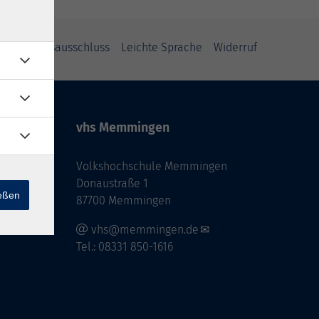
Haftungsausschluss
Leichte Sprache
Widerruf
vhs Memmingen
Volkshochschule Memmingen
Donaustraße 1
ießen
87700 Memmingen
vhs@memmingen.de
Tel.: 08331 850-1616