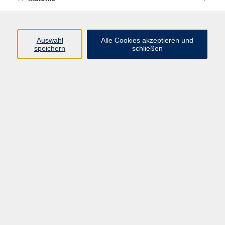
Öffnungszeiten
Auswahl
Alle Cookies akzeptieren und
speichern
schließen
Montag bis Freitag
9 - 12 Uhr
Donnerstag
15 - 17 Uhr
und nach Vereinbarung
Inhalte
Start
Programm
Themen/Reihen