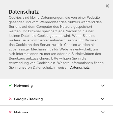
×
Datenschutz
Cookies sind kleine Datenmengen, die von einer Website
gesendet und vom Webbrowser des Nutzers während des
Surfens auf dem Computer des Nutzers gespeichert
Skip to main content
werden. Ihr Browser speichert jede Nachricht in einer
kleinen Datei, die Cookie genannt wird. Wenn Sie eine
weitere Seite vom Server anfordern, sendet Ihr Browser
Der Kurs konnte nicht gefunden werden.
das Cookie an den Server zurück. Cookies wurden als
zuverlässiger Mechanismus für Websites entwickelt, um
sich Informationen zu merken oder die Surfaktivitäten des
Benutzers aufzuzeichnen. Bitte willigen Sie in die
Verwendung von Cookies ein. Weitere Informationen finden
Impressum
Sie in unseren Datenschutzhinweisen.
Datenschutz
Barrierefreiheit
Datenschutzerklärung
Notwendig
AGB
Haftungsausschluss
Google-Tracking
Leichte Sprache
Widerruf
Matomo