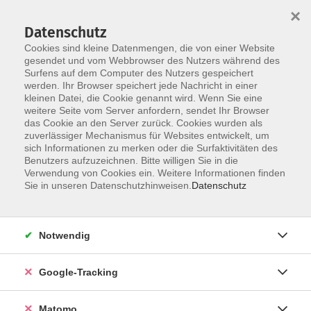
×
Datenschutz
Cookies sind kleine Datenmengen, die von einer Website
gesendet und vom Webbrowser des Nutzers während des
Surfens auf dem Computer des Nutzers gespeichert
Skip to main content
werden. Ihr Browser speichert jede Nachricht in einer
kleinen Datei, die Cookie genannt wird. Wenn Sie eine
Öffnungszeiten in den Sommerferien
weitere Seite vom Server anfordern, sendet Ihr Browser
das Cookie an den Server zurück. Cookies wurden als
29.06.2026
zuverlässiger Mechanismus für Websites entwickelt, um
In der Woche vom 10. bis 21. August ist die vhs
sich Informationen zu merken oder die Surfaktivitäten des
Benutzers aufzuzeichnen. Bitte willigen Sie in die
geschlossen.
Verwendung von Cookies ein. Weitere Informationen finden
Sie in unseren Datenschutzhinweisen.
Datenschutz
Ansonsten gelten im August folgende
Öffnungszeiten: Mo - Fr, 09:00 - 12:00 Uhr.
Notwendig
Falls bei Ihnen Vormittagstermine im August nicht
möglich sind und Sie dringend eine Anmeldung erledigen
Google-Tracking
müssen, rufen Sie uns einfach an, Tel:
08331 8501616
. Wir
finden dann sicherlich einen Termin - auch außerhalb der
offiziellen Öffnungszeiten.
Matomo