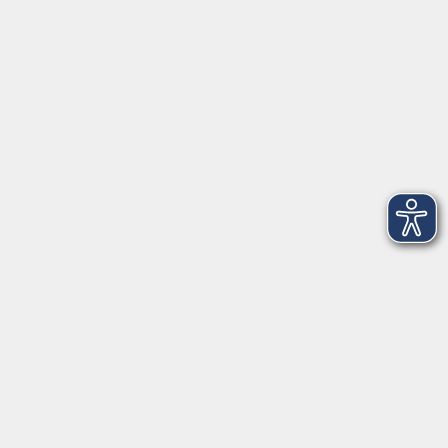
Gesellschaft
Beruf, IT & Medien
Sprachen
Gesundheit
Grundbildung
Kultur
Online-Kurse
Zielgruppenangebote
Außenstellen
vhs Memmingen
Volkshochschule Memmingen
Donaustraße 1
87700 Memmingen