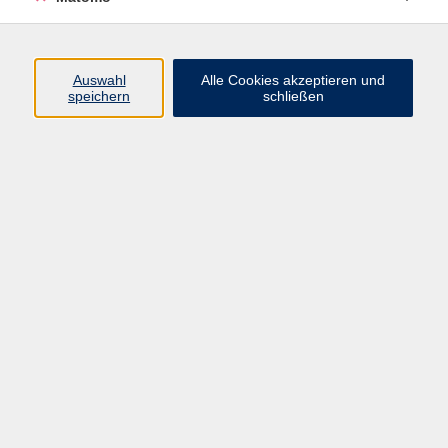
Auswahl
Alle Cookies akzeptieren und
speichern
schließen
zurück zur Übersicht
Impressum
Barrierefreiheit
Datenschutzerklärung
AGB
Haftungsausschluss
Leichte Sprache
Widerruf
Öffnungszeiten