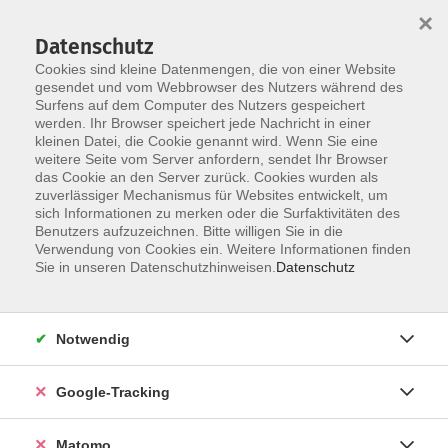
×
Datenschutz
Cookies sind kleine Datenmengen, die von einer Website
gesendet und vom Webbrowser des Nutzers während des
Surfens auf dem Computer des Nutzers gespeichert
Skip to main content
You are here:
werden. Ihr Browser speichert jede Nachricht in einer
Über uns
Dozenten
kleinen Datei, die Cookie genannt wird. Wenn Sie eine
weitere Seite vom Server anfordern, sendet Ihr Browser
das Cookie an den Server zurück. Cookies wurden als
Fiorotto-Falkenberg,
zuverlässiger Mechanismus für Websites entwickelt, um
sich Informationen zu merken oder die Surfaktivitäten des
Bruna
Benutzers aufzuzeichnen. Bitte willigen Sie in die
Verwendung von Cookies ein. Weitere Informationen finden
Muttersprachlerin
Sie in unseren Datenschutzhinweisen.
Datenschutz
Journalistin, Muttersprachlerin
Notwendig
Italienisch Auffrischung B1
Google-Tracking
Do. 24.09.2026 19:00
Memmingen
Matomo