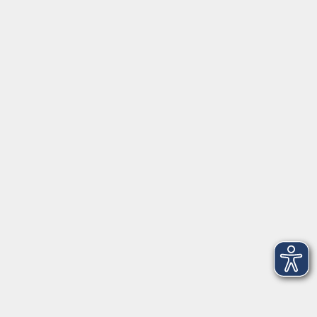
Programm
Gesellschaft
Beruf, IT & Medien
Sprachen
Gesundheit
Grundbildung
Kultur
Online-Kurse
Zielgruppenangebote
Außenstellen
vhs Memmingen