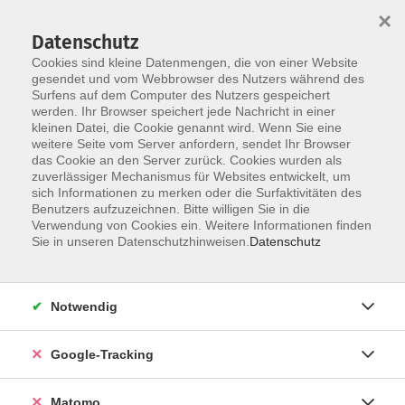
×
Datenschutz
Cookies sind kleine Datenmengen, die von einer Website
gesendet und vom Webbrowser des Nutzers während des
Surfens auf dem Computer des Nutzers gespeichert
Skip to main content
You are here:
werden. Ihr Browser speichert jede Nachricht in einer
Über uns
Dozenten
kleinen Datei, die Cookie genannt wird. Wenn Sie eine
weitere Seite vom Server anfordern, sendet Ihr Browser
das Cookie an den Server zurück. Cookies wurden als
Ballabio-Böttcher, Dr.
zuverlässiger Mechanismus für Websites entwickelt, um
sich Informationen zu merken oder die Surfaktivitäten des
(Uni Bergamo) Fabiola
Benutzers aufzuzeichnen. Bitte willigen Sie in die
Verwendung von Cookies ein. Weitere Informationen finden
Lehrerin, Muttersprachlerin,
Sie in unseren Datenschutzhinweisen.
Datenschutz
zertifizierte Eurolta-Trainerin
Notwendig
Italienisch Konversation A2/B1
Mo. 21.09.2026 17:00
Google-Tracking
Memmingen
Matomo