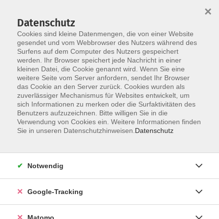
×
Datenschutz
Cookies sind kleine Datenmengen, die von einer Website
gesendet und vom Webbrowser des Nutzers während des
Surfens auf dem Computer des Nutzers gespeichert
Skip to main content
You are here:
werden. Ihr Browser speichert jede Nachricht in einer
Bestätigung
kleinen Datei, die Cookie genannt wird. Wenn Sie eine
weitere Seite vom Server anfordern, sendet Ihr Browser
das Cookie an den Server zurück. Cookies wurden als
Ihre Anfrage ist in Bearbeitung
zuverlässiger Mechanismus für Websites entwickelt, um
sich Informationen zu merken oder die Surfaktivitäten des
Benutzers aufzuzeichnen. Bitte willigen Sie in die
Verwendung von Cookies ein. Weitere Informationen finden
Wir haben Ihre Nachricht erhalten und werden diese
Sie in unseren Datenschutzhinweisen.
Datenschutz
schnellsmöglich bearbeiten.
Notwendig
Impressum
Barrierefreiheit
Google-Tracking
Datenschutzerklärung
AGB
Matomo