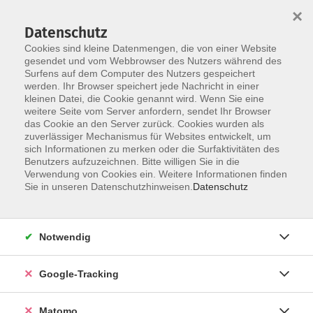
×
Datenschutz
Cookies sind kleine Datenmengen, die von einer Website
gesendet und vom Webbrowser des Nutzers während des
Surfens auf dem Computer des Nutzers gespeichert
Skip to main content
werden. Ihr Browser speichert jede Nachricht in einer
kleinen Datei, die Cookie genannt wird. Wenn Sie eine
weitere Seite vom Server anfordern, sendet Ihr Browser
das Cookie an den Server zurück. Cookies wurden als
Französisch
zuverlässiger Mechanismus für Websites entwickelt, um
sich Informationen zu merken oder die Surfaktivitäten des
Benutzers aufzuzeichnen. Bitte willigen Sie in die
Verwendung von Cookies ein. Weitere Informationen finden
Sie in unseren Datenschutzhinweisen.
Datenschutz
17 Kurse
Notwendig
zurück zu Sprachen
Google-Tracking
Kurse nach Themen
von Anfang an
1
Matomo