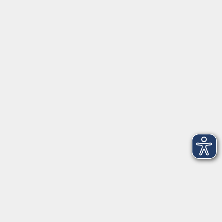
9 - 12 Uhr
Donnerstag
15 - 17 Uhr
und nach Vereinbarung
Inhalte
Start
Programm
Themen/Reihen
Beratung
Services
Programm