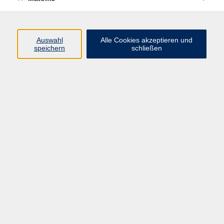
A1 - weiterführende Kurse
4
A2
7
B1
4
Auswahl
Alle Cookies akzeptieren und
speichern
schließen
B2
2
Konversation
3
Flusion méthode
1
Ergebnisse filtern
Französisch A2+ - Le petit Tour de France -
C'est vraiment génial! - Online-Kurs
Mo. 20.07.2026 18:15
Home-Learner