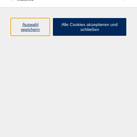
Öffnungszeiten
Auswahl
Alle Cookies akzeptieren und
speichern
schließen
Montag bis Freitag
9 - 12 Uhr
Donnerstag
15 - 17 Uhr
und nach Vereinbarung
Inhalte
Start
Programm
Themen/Reihen