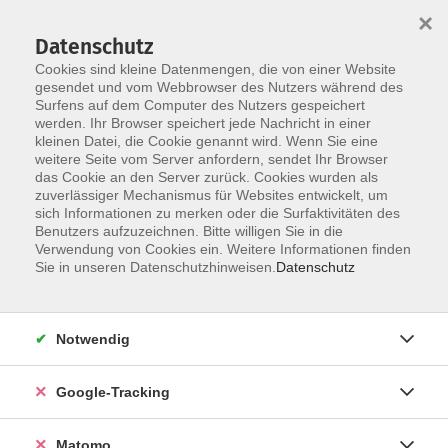
×
Datenschutz
Cookies sind kleine Datenmengen, die von einer Website
gesendet und vom Webbrowser des Nutzers während des
Surfens auf dem Computer des Nutzers gespeichert
Skip to main content
werden. Ihr Browser speichert jede Nachricht in einer
kleinen Datei, die Cookie genannt wird. Wenn Sie eine
weitere Seite vom Server anfordern, sendet Ihr Browser
Der Kurs konnte nicht gefunden werden.
das Cookie an den Server zurück. Cookies wurden als
zuverlässiger Mechanismus für Websites entwickelt, um
sich Informationen zu merken oder die Surfaktivitäten des
Benutzers aufzuzeichnen. Bitte willigen Sie in die
Verwendung von Cookies ein. Weitere Informationen finden
Impressum
Sie in unseren Datenschutzhinweisen.
Datenschutz
Barrierefreiheit
Datenschutzerklärung
Notwendig
AGB
Haftungsausschluss
Google-Tracking
Leichte Sprache
Widerruf
Matomo