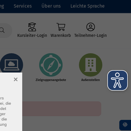
ng
Services
Über uns
Leichte Sprache
Kursleiter-Login
Warenkorb
Teilnehmer-Login
×
Online-Kurse
Zielgruppenangebote
Außenstellen
rs
ei, die
ndet
ger
 die
dung