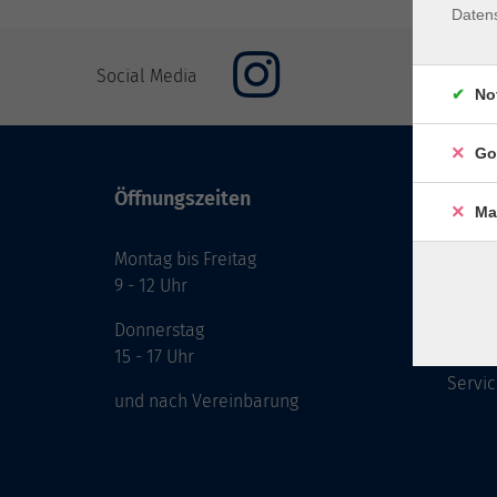
Daten
Social Media
No
Go
Öffnungszeiten
Inhal
Ma
Montag bis Freitag
Start
9 - 12 Uhr
Prog
Theme
Donnerstag
Berat
15 - 17 Uhr
Servic
und nach Vereinbarung