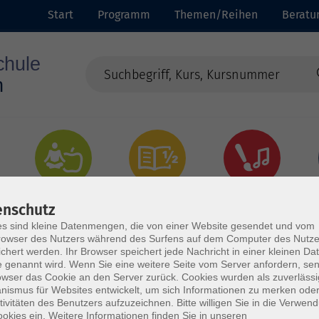
Start
Programm
Themen/Reihen
Beratu
Gesundheit
Grundbildung
Kultur
enschutz
s sind kleine Datenmengen, die von einer Website gesendet und vom
owser des Nutzers während des Surfens auf dem Computer des Nutze
chert werden. Ihr Browser speichert jede Nachricht in einer kleinen Dat
 genannt wird. Wenn Sie eine weitere Seite vom Server anfordern, se
owser das Cookie an den Server zurück. Cookies wurden als zuverlässi
ismus für Websites entwickelt, um sich Informationen zu merken oder
tivitäten des Benutzers aufzuzeichnen. Bitte willigen Sie in die Verwen
okies ein. Weitere Informationen finden Sie in unseren