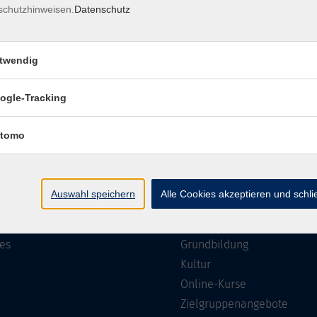
schutzhinweisen.
Datenschutz
Impressum
Barrierefreiheit
Datenschutzerklärung
AGB
twendig
ogle-Tracking
te
Programm
tomo
Gesellschaft
ramm
Beruf, IT & Medien
Auswahl speichern
Alle Cookies akzeptieren und schl
n/Reihen
Sprachen
ung
Gesundheit
es
Grundbildung
Kultur
Online-Kurse
Zielgruppenangebote