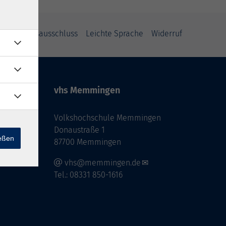
Haftungsausschluss
Leichte Sprache
Widerruf
vhs Memmingen
Volkshochschule Memmingen
Donaustraße 1
ießen
87700 Memmingen
vhs@memmingen.de
Tel.: 08331 850-1616