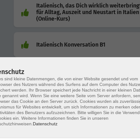
Italienisch, das Dich wirklich weiterbring
für Alltag, Auszeit und Neustart in Italien
(Online-Kurs)
Italienisch Konversation B1
enschutz
Italienisch A2
s sind kleine Datenmengen, die von einer Website gesendet und vom
owser des Nutzers während des Surfens auf dem Computer des Nutze
chert werden. Ihr Browser speichert jede Nachricht in einer kleinen Dat
 genannt wird. Wenn Sie eine weitere Seite vom Server anfordern, se
owser das Cookie an den Server zurück. Cookies wurden als zuverlässi
Italienisch A2
ismus für Websites entwickelt, um sich Informationen zu merken oder
tivitäten des Benutzers aufzuzeichnen. Bitte willigen Sie in die Verwen
okies ein. Weitere Informationen finden Sie in unseren
schutzhinweisen.
Datenschutz
Italienisch A1