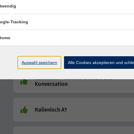
twendig
Italienisch B1 - Italienische Kultur und
ogle-Tracking
Lebensfreude entdecken
tomo
Italienisch A2
Auswahl speichern
Alle Cookies akzeptieren und schl
Italienisch - Leichte Lektüre und
Konversation
Italienisch A1