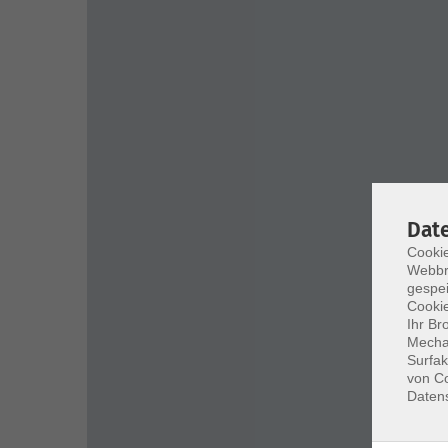
Dat
Cookie
Webbr
gespei
Cookie
Ihr Br
Mechan
Surfak
von Co
Daten