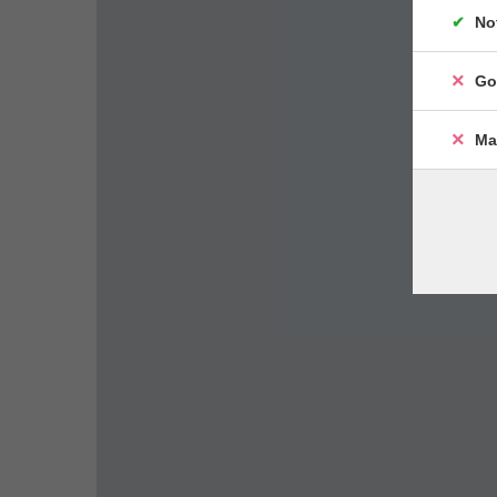
No
Go
Ma