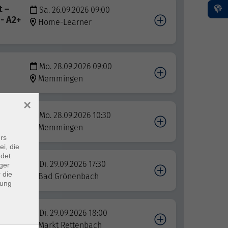
t –
Sa. 26.09.2026 09:00
 - A2+
Home-Learner
Mo. 28.09.2026 09:00
Memmingen
×
Mo. 28.09.2026 10:30
Memmingen
rs
ei, die
ndet
Di. 29.09.2026 17:30
ger
 die
Bad Grönenbach
dung
Di. 29.09.2026 18:00
Markt Rettenbach