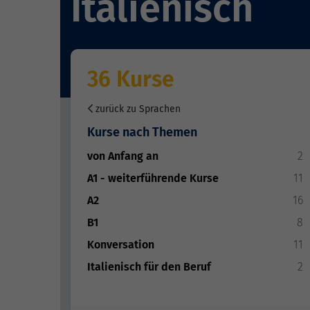
Italienisch
36 Kurse
zurück zu Sprachen
Kurse nach Themen
von Anfang an
2
A1 - weiterführende Kurse
11
A2
16
B1
8
Konversation
11
Italienisch für den Beruf
2