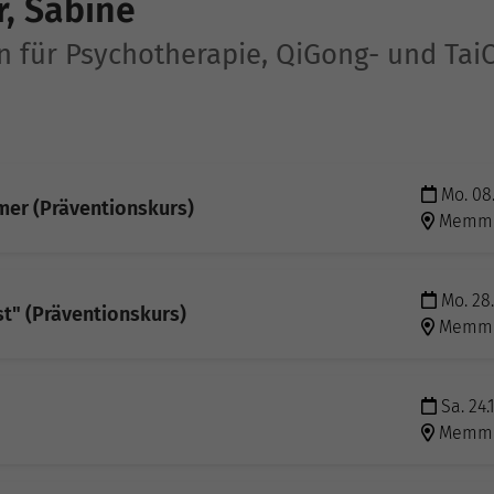
, Sabine
in für Psychotherapie, QiGong- und Tai
Mo. 08.
mer (Präventionskurs)
Memmi
Mo. 28.
st" (Präventionskurs)
Memmi
Sa. 24.
Memmi