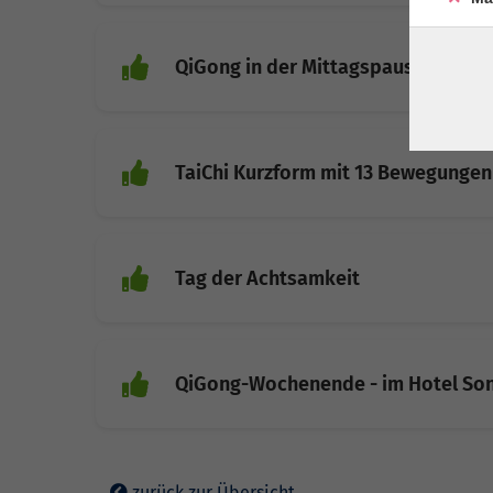
QiGong in der Mittagspause im Win
TaiChi Kurzform mit 13 Bewegungen
Tag der Achtsamkeit
QiGong-Wochenende - im Hotel So
zurück zur Übersicht