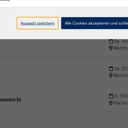
Di. 12.0
ter
Memmi
Auswahl speichern
Alle Cookies akzeptieren und schl
Sa. 16.
Memmi
Sa. 20.
Memmi
Fr. 19.
nnenbichl
Fische