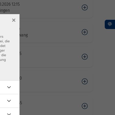
0.2026 12:15
ngen
×
1.2026 17:00
n / Langenwang
rs
ei, die
ndet
ger
11.2026 08:45
 die
ngen
dung
12.2026 10:00
ngen
01.2027 19:45
ngen