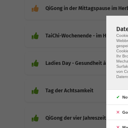
QiGong in der Mittagspause im Her
Dat
TaiChi-Wochenende - im Hotel Son
Cookie
Webbr
gespei
Cookie
Ihr Br
Mechan
Ladies Day - Gesundheit à la carte
Surfak
von Co
Daten
Tag der Achtsamkeit
No
Go
QiGong der vier Jahreszeiten "Wint
Ma