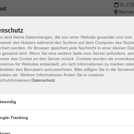
Di. 27.1
bst
Memmi
enschutz
Fr. 06.1
nenbichl
s sind kleine Datenmengen, die von einer Website gesendet und vom
Fische
owser des Nutzers während des Surfens auf dem Computer des Nutze
chert werden. Ihr Browser speichert jede Nachricht in einer kleinen Dat
 genannt wird. Wenn Sie eine weitere Seite vom Server anfordern, se
owser das Cookie an den Server zurück. Cookies wurden als zuverlässi
Sa. 14.
ismus für Websites entwickelt, um sich Informationen zu merken oder
Memmi
tivitäten des Benutzers aufzuzeichnen. Bitte willigen Sie in die Verwen
okies ein. Weitere Informationen finden Sie in unseren
schutzhinweisen.
Datenschutz
Sa. 12.
Memmi
twendig
ogle-Tracking
Mo. 11.
er" (Präventionskurs)
Memmi
tomo