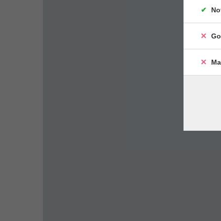
No
Go
Ma