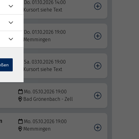
Do. 01.10.2026 14:00
Kursort siehe Text
toffe
Do. 01.10.2026 19:00
Memmingen
Sa. 03.10.2026 19:00
ießen
lt -
Kursort siehe Text
Mo. 05.10.2026 19:00
Bad Grönenbach - Zell
n
Mo. 05.10.2026 19:00
Memmingen