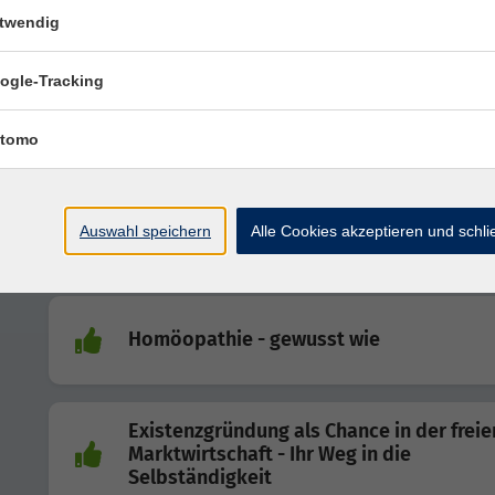
Pilzwanderung
twendig
ogle-Tracking
Mehr Energie, weniger Müdigkeit! - Nährs
als Lebensmotor
tomo
Lange Nacht der Demokratie 2026 -
Auswahl speichern
Alle Cookies akzeptieren und schl
Gemeinsam klingen für Freiheit und Vielfa
Homöopathie - gewusst wie
Existenzgründung als Chance in der freie
Marktwirtschaft - Ihr Weg in die
Selbständigkeit