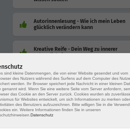
Autorinnenlesung - Wie ich mein Leben
glücklich verändern kann
Kreative Reife - Dein Weg zu innerer
Lebendigkeit
enschutz
s sind kleine Datenmengen, die von einer Website gesendet und vom
Pferdebeweidung „In der Höll“ –
owser des Nutzers während des Surfens auf dem Computer des Nutze
Natur, Tiere und nachhaltige Landschaftspflege erl
chert werden. Ihr Browser speichert jede Nachricht in einer kleinen Dat
 genannt wird. Wenn Sie eine weitere Seite vom Server anfordern, se
owser das Cookie an den Server zurück. Cookies wurden als zuverlässi
ismus für Websites entwickelt, um sich Informationen zu merken oder
Gesunder Boden - gesunde Pflanze -
tivitäten des Benutzers aufzuzeichnen. Bitte willigen Sie in die Verwen
okies ein. Weitere Informationen finden Sie in unseren
gesunder Mensch
schutzhinweisen.
Datenschutz