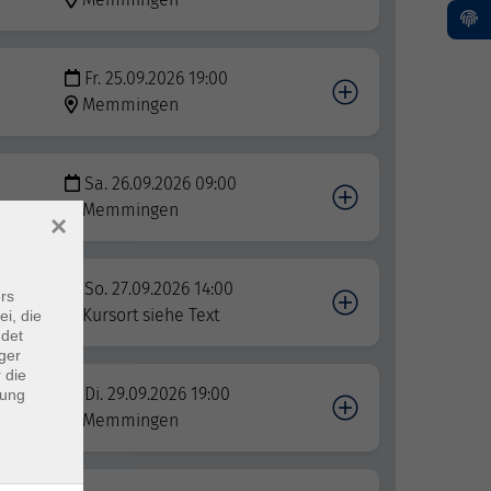
Fr. 25.09.2026 19:00
Memmingen
Sa. 26.09.2026 09:00
Memmingen
×
So. 27.09.2026 14:00
rs
eben
Kursort siehe Text
ei, die
ndet
ger
 die
Di. 29.09.2026 19:00
dung
Memmingen