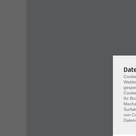
Dat
Cookie
Webbr
gespei
Cookie
Ihr Br
Mechan
Surfak
von Co
Daten