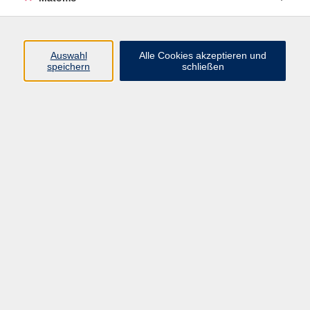
Öffnungszeiten
Auswahl
Alle Cookies akzeptieren und
speichern
schließen
Montag bis Freitag
9 - 12 Uhr
Donnerstag
15 - 17 Uhr
und nach Vereinbarung
Inhalte
Start
Programm
Themen/Reihen