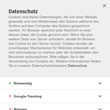
×
Datenschutz
Cookies sind kleine Datenmengen, die von einer Website
gesendet und vom Webbrowser des Nutzers während des
Surfens auf dem Computer des Nutzers gespeichert
Skip to main content
werden. Ihr Browser speichert jede Nachricht in einer
kleinen Datei, die Cookie genannt wird. Wenn Sie eine
weitere Seite vom Server anfordern, sendet Ihr Browser
Der Kurs konnte nicht gefunden werden.
das Cookie an den Server zurück. Cookies wurden als
zuverlässiger Mechanismus für Websites entwickelt, um
sich Informationen zu merken oder die Surfaktivitäten des
Benutzers aufzuzeichnen. Bitte willigen Sie in die
Verwendung von Cookies ein. Weitere Informationen finden
Impressum
Sie in unseren Datenschutzhinweisen.
Datenschutz
Barrierefreiheit
Datenschutzerklärung
Notwendig
AGB
Haftungsausschluss
Google-Tracking
Leichte Sprache
Widerruf
Matomo