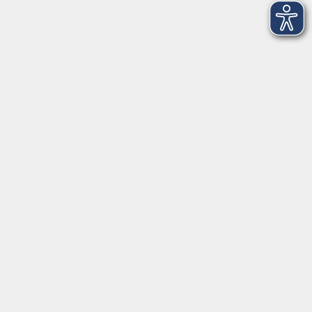
Sprachen
Gesundheit
Grundbildung
Kultur
Online-Kurse
Zielgruppenangebote
Außenstellen
vhs Memmingen
Volkshochschule Memmingen
Donaustraße 1
87700 Memmingen
vhs@memmingen.de
Tel.: 08331 850-1616