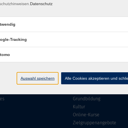
schutzhinweisen.
Datenschutz
Impressum
Barrierefreiheit
Datenschutzerklärung
AGB
twendig
ogle-Tracking
te
Programm
tomo
Gesellschaft
ramm
Beruf, IT & Medien
Auswahl speichern
Alle Cookies akzeptieren und schl
n/Reihen
Sprachen
ung
Gesundheit
es
Grundbildung
Kultur
Online-Kurse
Zielgruppenangebote