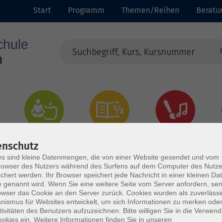
Start
Programm
Themen/Reihen
Beratu
Gesundheit
Grundbildung
Kultur
enschutz
s sind kleine Datenmengen, die von einer Website gesendet und vom
owser des Nutzers während des Surfens auf dem Computer des Nutze
chert werden. Ihr Browser speichert jede Nachricht in einer kleinen Dat
 genannt wird. Wenn Sie eine weitere Seite vom Server anfordern, se
owser das Cookie an den Server zurück. Cookies wurden als zuverlässi
ismus für Websites entwickelt, um sich Informationen zu merken oder
tivitäten des Benutzers aufzuzeichnen. Bitte willigen Sie in die Verwen
okies ein. Weitere Informationen finden Sie in unseren