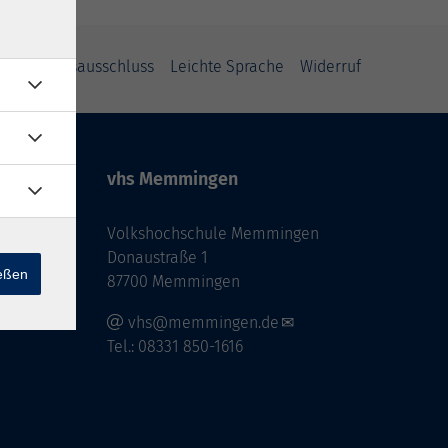
Haftungsausschluss
Leichte Sprache
Widerruf
vhs Memmingen
Volkshochschule Memmingen
Donaustraße 1
ießen
87700 Memmingen
vhs@memmingen.de
Tel.: 08331 850-1616