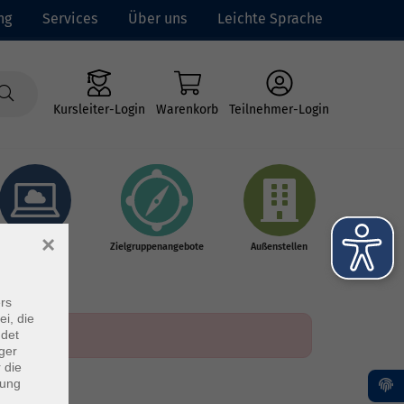
ng
Services
Über uns
Leichte Sprache
Kursleiter-Login
Warenkorb
Teilnehmer-Login
×
Online-Kurse
Zielgruppenangebote
Außenstellen
rs
ei, die
ndet
ger
 die
dung