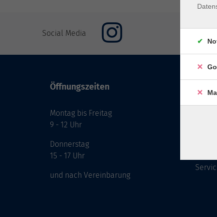
Daten
Social Media
No
Go
Öffnungszeiten
Inhal
Ma
Montag bis Freitag
Start
9 - 12 Uhr
Prog
Theme
Donnerstag
Berat
15 - 17 Uhr
Servic
und nach Vereinbarung