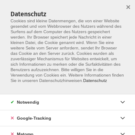
×
Datenschutz
Cookies sind kleine Datenmengen, die von einer Website
gesendet und vom Webbrowser des Nutzers während des
Surfens auf dem Computer des Nutzers gespeichert
Skip to main content
You are here:
werden. Ihr Browser speichert jede Nachricht in einer
Über uns
Dozenten
kleinen Datei, die Cookie genannt wird. Wenn Sie eine
weitere Seite vom Server anfordern, sendet Ihr Browser
das Cookie an den Server zurück. Cookies wurden als
Asprilla Vargas, Paula
zuverlässiger Mechanismus für Websites entwickelt, um
sich Informationen zu merken oder die Surfaktivitäten des
Feliza
Benutzers aufzuzeichnen. Bitte willigen Sie in die
Verwendung von Cookies ein. Weitere Informationen finden
Sie in unseren Datenschutzhinweisen.
Datenschutz
Step für Anfänger/innen
Mo. 14.09.2026 20:00
Notwendig
Memmingen
Google-Tracking
Matomo