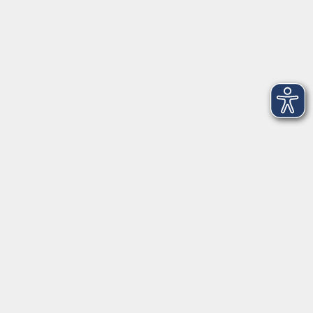
Gesellschaft
Beruf, IT & Medien
Sprachen
Gesundheit
Grundbildung
Kultur
Online-Kurse
Zielgruppenangebote
Außenstellen
vhs Memmingen
Volkshochschule Memmingen
Donaustraße 1
87700 Memmingen